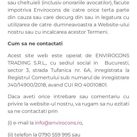
sau cheltuieli (inclusiv onorariile avocatilor), facute
impotriva Envirocons de catre orice terta parte
din cauza sau care decurg din sau in legatura cu
utilizarea de catre dumneavoastra a Website-ului
nostru sau cu incalcarea acestor Termeni.
Cum sa ne contactati
Acest site web este operat de ENVIROCONS
TRADING S.R.L., cu sediul social in Bucuresti,
sector 3, strada Tufanica nr. 6A, inregistrata la
Registrul Comertului sub numarul de inregistrare
J40/14900/2018, avand CUI RO 40010801.
Daca aveti orice intrebare sau comentariu cu
privire la website-ul nostru, va rugam sa nu ezitati
sa ne contactati prin
(i) e-mail la
info@envirocons.ro
,
(ii) telefon la 0790 559 995 sau