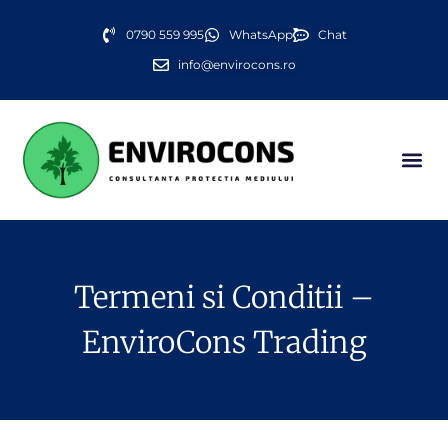
0790 559 995
WhatsApp
Chat
info@envirocons.ro
Termeni si Conditii –
EnviroCons Trading