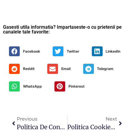
Gasesti utila informatia? Impartaseste-o cu prietenii pe
canalele tale favorite:
Facebook
Twitter
LinkedIn
Reddit
Email
Telegram
WhatsApp
Pinterest
Previous
Next
Politica De Confidentialitate – EnviroCons Trading
Politica Cookies – EnviroCons Trading