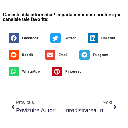
Gasesti utila informatia? Impartaseste-o cu prietenii pe
canalele tale favorite:
Facebook
Twitter
LinkedIn
Reddit
Email
Telegram
WhatsApp
Pinterest
Previous
Next
Revizuire Autorizatie De Mediu – Pas Cheie Pentru Afacerea Ta
Inregistrarea In Sistem Garantie Returnare – O Obligatie Legala Pentru Comercianti