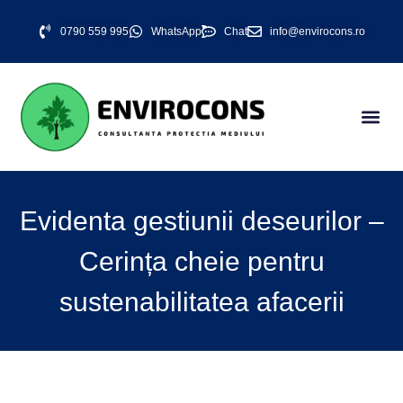
0790 559 995
WhatsApp
Chat
info@envirocons.ro
Evidenta gestiunii deseurilor –
Cerința cheie pentru
sustenabilitatea afacerii