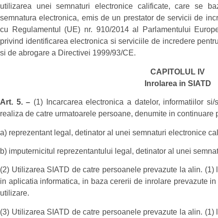
utilizarea unei semnaturi electronice calificate, care se ba
semnatura electronica, emis de un prestator de servicii de incre
cu Regulamentul (UE) nr. 910/2014 al Parlamentului Europea
privind identificarea electronica si serviciile de incredere pentr
si de abrogare a Directivei 1999/93/CE.
CAPITOLUL IV
Inrolarea in SIATD
Art. 5. –
(1) Incarcarea electronica a datelor, informatiilor 
realiza de catre urmatoarele persoane, denumite in continuare 
a) reprezentant legal, detinator al unei semnaturi electronice cal
b) imputernicitul reprezentantului legal, detinator al unei semnatu
(2) Utilizarea SIATD de catre persoanele prevazute la alin. (1) l
in aplicatia informatica, in baza cererii de inrolare prevazute in
utilizare.
(3) Utilizarea SIATD de catre persoanele prevazute la alin. (1) l