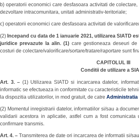
b) operatorii economici care desfasoara activitati de colectare, s
dezvoltare intracomunitara, unitati administrativ-teritoriale;
c) operatorii economici care desfasoara activitati de valorificare/
(2)
Incepand cu data de 1 ianuarie 2021, utilizarea SIATD es
juridice prevazute la alin. (1)
care gestioneaza deseuri de 
costuri de colectare/valorificare/sortare/tratare/raportare sunt f
CAPITOLUL III
Conditii de utilizare a S
Art. 3. –
(1) Utilizarea SIATD si incarcarea datelor, informat
informatic se efectueaza in conformitate cu caracteristicile tehn
la dispozitia utilizatorilor, in mod gratuit, de catre
Administratia
(2) Momentul inregistrarii datelor, informatiilor si/sau a docum
validarii acestora in aplicatie, astfel cum a fost comunicata u
confirmare transmis.
Art. 4. –
Transmiterea de date ori incarcarea de informatii si/s