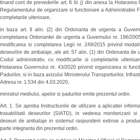
tinand cont de prevederile art. 6 lit. j) din anexa la Hotarare
Regulamentului de organizare si functionare a Administratiei F
completarile ulterioare,
in baza art. II alin. (2) din Ordonanta de urgenta a Guvern
completarea Ordonantei de urgenta a Guvernului nr. 196/2005
modificarea si completarea Legii nr. 249/2015 privind modali
deseurilor de ambalaje, ale art. 57 alin. (1) din Ordonanta de 
Codul administrativ, cu modificarile si completarile ulterioa
Hotararea Guvernului nr. 43/2020 privind organizarea si funct
Padurilor, si in baza avizului Ministerului Transporturilor, Infras
Adresa nr. 1.534 din 4.03.2020,
ministrul mediului, apelor si padurilor emite prezentul ordin.
Art. 1. Se aproba Instructiunile de utilizare a aplicatiei infor
trasabilitatii deseurilor (SIATD), in vederea monitorizarii si ve
deseuri de ambalaje in sistemul raspunderii extinse a produc
parte integranta din prezentul ordin.