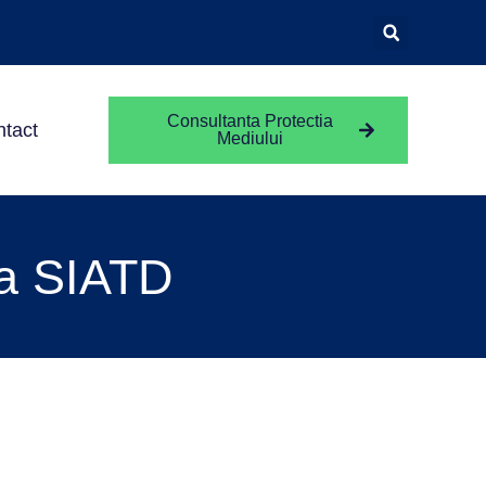
Consultanta Protectia
tact
Mediului
ia SIATD