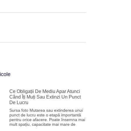
icole
Ce Obligații De Mediu Apar Atunci
Când Îți Muți Sau Extinzi Un Punct
De Lucru
Sursa foto Mutarea sau extinderea unui
punct de lucru este o etapă importantă
pentru orice afacere. Poate însemna mai
mult spațiu, capacitate mai mare de