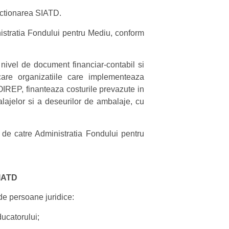
unctionarea SIATD.
nistratia Fondului pentru Mediu, conform
 nivel de document financiar-contabil si
 care organizatiile care implementeaza
OIREP, finanteaza costurile prevazute in
lajelor si a deseurilor de ambalaje, cu
t, de catre Administratia Fondului pentru
SIATD
de persoane juridice:
ucatorului;