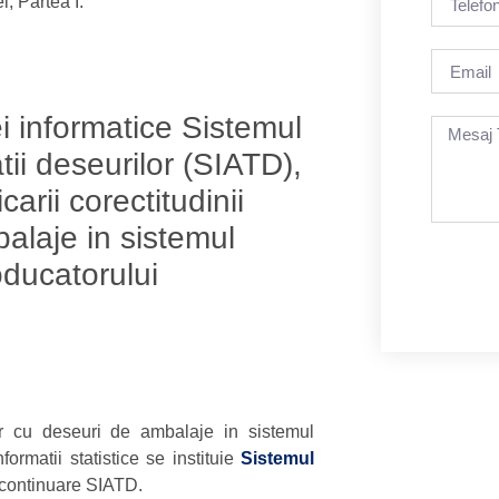
i, Partea I.
iei informatice Sistemul
tii deseurilor (SIATD),
carii corectitudinii
balaje in sistemul
oducatorului
lor cu deseuri de ambalaje in sistemul
ormatii statistice se instituie
Sistemul
 continuare SIATD.