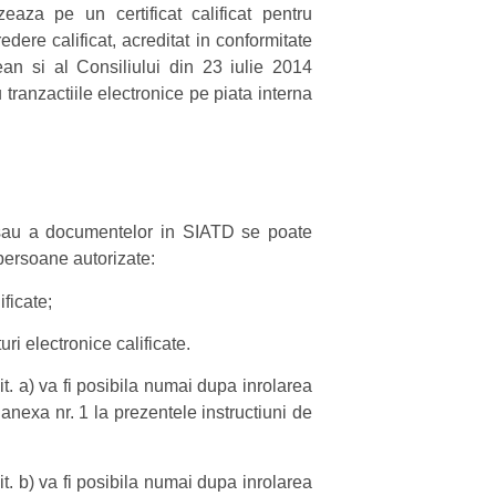
zeaza pe un certificat calificat pentru
dere calificat, acreditat in conformitate
n si al Consiliului din 23 iulie 2014
u tranzactiile electronice pe piata interna
si/sau a documentelor in SIATD se poate
persoane autorizate:
ificate;
ri electronice calificate.
it. a) va fi posibila numai dupa inrolarea
 anexa nr. 1 la prezentele instructiuni de
it. b) va fi posibila numai dupa inrolarea