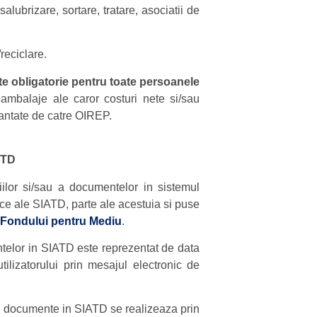
alubrizare, sortare, tratare, asociatii de
reciclare.
te obligatorie pentru toate persoanele
ambalaje ale caror costuri nete si/sau
inantate de catre OIREP.
IATD
iilor si/sau a documentelor in sistemul
ice ale SIATD, parte ale acestuia si puse
 Fondului pentru Mediu
.
entelor in SIATD este reprezentat de data
tilizatorului prin mesajul electronic de
au documente in SIATD se realizeaza prin